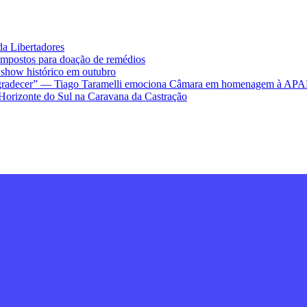
da Libertadores
impostos para doação de remédios
ow histórico em outubro
ra agradecer” — Tiago Taramelli emociona Câmara em homenagem à AP
Horizonte do Sul na Caravana da Castração