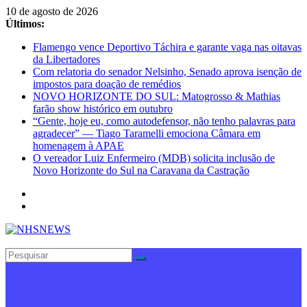
Pular
10 de agosto de 2026
para
Últimos:
o
Flamengo vence Deportivo Táchira e garante vaga nas oitavas
conteúdo
da Libertadores
Com relatoria do senador Nelsinho, Senado aprova isenção de
impostos para doação de remédios
NOVO HORIZONTE DO SUL: Matogrosso & Mathias
farão show histórico em outubro
“Gente, hoje eu, como autodefensor, não tenho palavras para
agradecer” — Tiago Taramelli emociona Câmara em
homenagem à APAE
O vereador Luiz Enfermeiro (MDB) solicita inclusão de
Novo Horizonte do Sul na Caravana da Castração