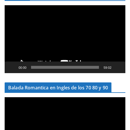
T
o
c
a
d
o
r
d
e
00:00
59:02
v
í
Balada Romantica en Ingles de los 70 80 y 90
d
e
T
o
o
c
a
d