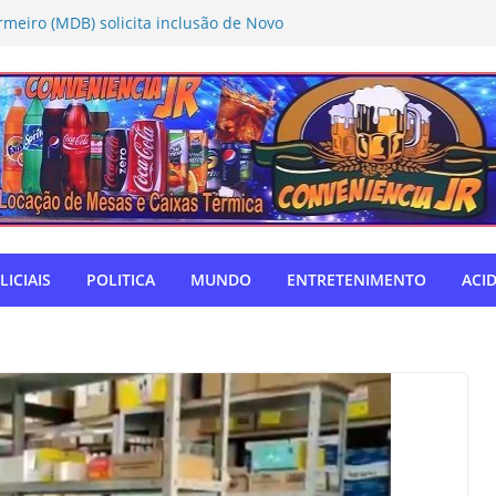
rmeiro (MDB) solicita inclusão de Novo
Caravana da Castração
tivo Táchira e garante vaga nas
res
ador Nelsinho, Senado aprova isenção
ação de remédios
SUL: Matogrosso & Mathias farão
utubro
o autodefensor, não tenho palavras
iago Taramelli emociona Câmara em
LICIAIS
POLITICA
MUNDO
ENTRETENIMENTO
ACI