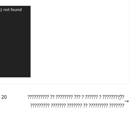
) not found
 20
?????????? ?? ???????? ??? ? ?????? ? ????????̧?̃?
????????? ??????? ??????? ?? ????????? ???????