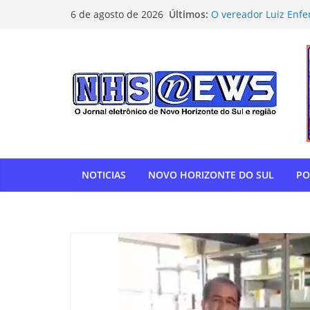
Pular
Últimos:
O vereador Luiz Enfe
6 de agosto de 2026
para
Horizonte do Sul na 
Flamengo vence Depor
o
oitavas da Libertado
conteúdo
Com relatoria do sen
de impostos para do
NOVO HORIZONTE DO 
show histórico em o
“Gente, hoje eu, com
para agradecer” — T
homenagem à APAE
NOTICIAS
NOVO HORIZONTE DO SUL
PO