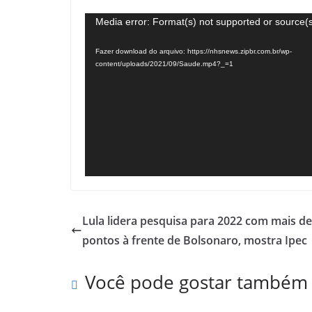
Tocador
Media error: Format(s) not supported or source(s
de
Fazer download do arquivo: https://nhsnews.zipbr.com.br/wp-
vídeo
content/uploads/2021/09/Saude.mp4?_=1
Lula lidera pesquisa para 2022 com mais de
pontos à frente de Bolsonaro, mostra Ipec
Você pode gostar também