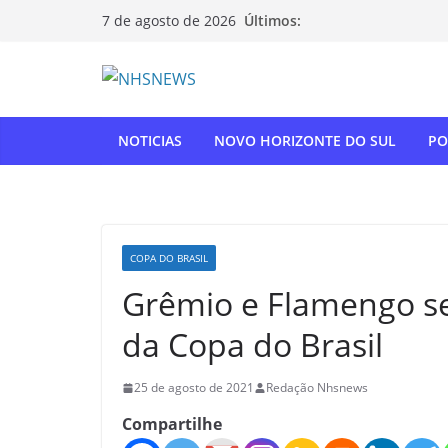
Pular
Últimos:
7 de agosto de 2026
para
o
conteúdo
NOTICIAS
NOVO HORIZONTE DO SUL
PO
COPA DO BRASIL
Grêmio e Flamengo se
da Copa do Brasil
25 de agosto de 2021
Redação Nhsnews
Compartilhe