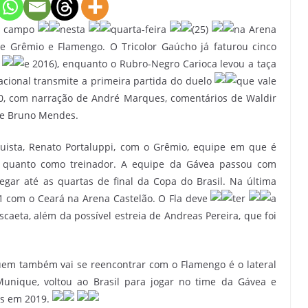
m campo
nesta
quarta-feira
(25)
na Arena
re Grêmio e Flamengo. O Tricolor Gaúcho já faturou cinco
e 2016), enquanto o Rubro-Negro Carioca levou a taça
Nacional transmite a primeira partida do duelo
que vale
30, com narração de André Marques, comentários de Waldir
 de Bruno Mendes.
uista, Renato Portaluppi, com o Grêmio, equipe em que é
or quanto como treinador. A equipe da Gávea passou com
egar até as quartas de final da Copa do Brasil. Na última
 1 com o Ceará na Arena Castelão. O Fla deve
ter
a
scaeta, além da possível estreia de Andreas Pereira, que foi
 Quem também vai se reencontrar com o Flamengo é o lateral
unique, voltou ao Brasil para jogar no time da Gávea e
es em 2019.