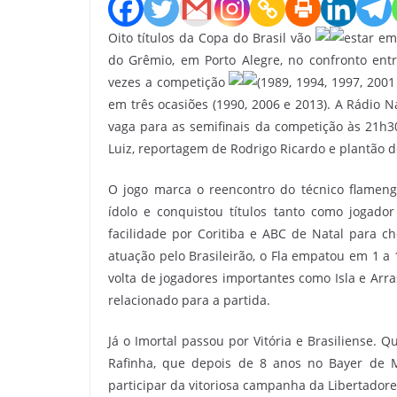
Oito títulos da Copa do Brasil vão
estar e
do Grêmio, em Porto Alegre, no confronto ent
vezes a competição
(1989, 1994, 1997, 2001
em três ocasiões (1990, 2006 e 2013). A Rádio 
vaga para as semifinais da competição às 21h
Luiz, reportagem de Rodrigo Ricardo e plantão
O jogo marca o reencontro do técnico flameng
ídolo e conquistou títulos tanto como jogad
facilidade por Coritiba e ABC de Natal para ch
atuação pelo Brasileirão, o Fla empatou em 1 a
volta de jogadores importantes como Isla e Arra
relacionado para a partida.
Já o Imortal passou por Vitória e Brasiliense.
Rafinha, que depois de 8 anos no Bayer de M
participar da vitoriosa campanha da Libertador