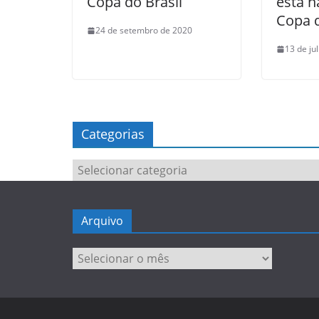
Copa do Brasil
está n
Copa d
24 de setembro de 2020
13 de ju
Categorias
Categorias
Arquivo
Arquivo