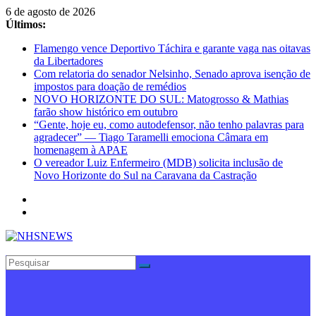
Pular
6 de agosto de 2026
para
Últimos:
o
Flamengo vence Deportivo Táchira e garante vaga nas oitavas
conteúdo
da Libertadores
Com relatoria do senador Nelsinho, Senado aprova isenção de
impostos para doação de remédios
NOVO HORIZONTE DO SUL: Matogrosso & Mathias
farão show histórico em outubro
“Gente, hoje eu, como autodefensor, não tenho palavras para
agradecer” — Tiago Taramelli emociona Câmara em
homenagem à APAE
O vereador Luiz Enfermeiro (MDB) solicita inclusão de
Novo Horizonte do Sul na Caravana da Castração