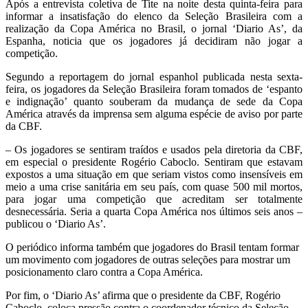
Após a entrevista coletiva de Tite na noite desta quinta-feira para
informar a insatisfação do elenco da Seleção Brasileira com a
realização da Copa América no Brasil, o jornal ‘Diario As’, da
Espanha, noticia que os jogadores já decidiram não jogar a
competição.
Segundo a reportagem do jornal espanhol publicada nesta sexta-
feira, os jogadores da Seleção Brasileira foram tomados de ‘espanto
e indignação’ quanto souberam da mudança de sede da Copa
América através da imprensa sem alguma espécie de aviso por parte
da CBF.
– Os jogadores se sentiram traídos e usados pela diretoria da CBF,
em especial o presidente Rogério Caboclo. Sentiram que estavam
expostos a uma situação em que seriam vistos como insensíveis em
meio a uma crise sanitária em seu país, com quase 500 mil mortos,
para jogar uma competição que acreditam ser totalmente
desnecessária. Seria a quarta Copa América nos últimos seis anos –
publicou o ‘Diario As’.
O periódico informa também que jogadores do Brasil tentam formar
um movimento com jogadores de outras seleções para mostrar um
posicionamento claro contra a Copa América.
Por fim, o ‘Diario As’ afirma que o presidente da CBF, Rogério
Caboclo, coloca pressão contra o coordenador técnico da Seleção,