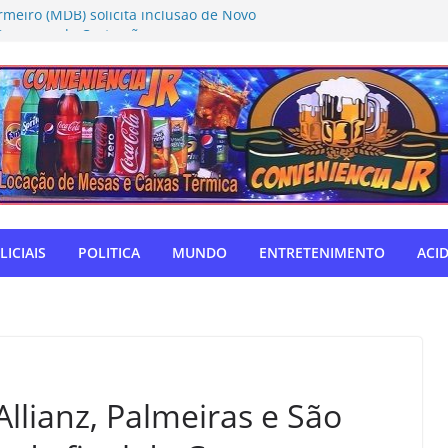
rmeiro (MDB) solicita inclusão de Novo
Caravana da Castração
tivo Táchira e garante vaga nas
res
ador Nelsinho, Senado aprova isenção
ação de remédios
SUL: Matogrosso & Mathias farão
utubro
o autodefensor, não tenho palavras
iago Taramelli emociona Câmara em
LICIAIS
POLITICA
MUNDO
ENTRETENIMENTO
ACI
llianz, Palmeiras e São