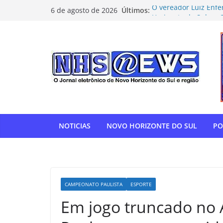
Pular
Últimos:
O vereador Luiz Enfe
6 de agosto de 2026
para
Horizonte do Sul na 
Flamengo vence Depor
o
oitavas da Libertado
conteúdo
Com relatoria do sen
de impostos para do
NOVO HORIZONTE DO 
show histórico em o
“Gente, hoje eu, com
para agradecer” — T
homenagem à APAE
NOTICIAS
NOVO HORIZONTE DO SUL
PO
CAMPEONATO PAULISTA
ESPORTE
Em jogo truncado no A