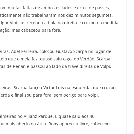
com muitas faltas de ambos os lados e erros de passes,
raticamente não trabalharam nos dez minutos seguintes.
Igor Vinícius recebeu a bola na direita e cruzou na medida
ação, mas cabeceou para fora.
iras, Abel Ferreira, colocou Gustavo Scarpa no lugar de
eio que o meia fez, quase saiu o gol do Verdão. Scarpa
as de Renan e passou ao lado da trave direita de Volpi,
iras. Scarpa lançou Victor Luis na esquerda, que cruzou
rda e finalizou para fora, sem perigo para Volpi.
Palmeiras no Allianz Parque. E quase saiu aos 40
ou mais aberto na área. Rony apareceu livre, cabeceou