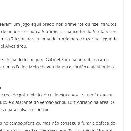
izeram um jogo equilibrado nos primeiros quinze minutos,
de ambos os lados. A primeira chance foi do Verdão, com
camisa 7 levou para a linha de fundo para cruzar na segunda
el Alves tirou.
e. Reinaldo tocou para Gabriel Sara na beirada da área,
izar, mas Felipe Melo chegou dando o chutão e afastando o
a
 real de gol. E ela foi do Palmeiras. Aos 15, Benítez tocou
lo, e o atacante do Verdão achou Luiz Adriano na área. O
sa para salvar o Tricolor.
es no campo ofensivo, mas não conseguia furar a defesa do
al construir jogadas ofensivas. Aos 23, o clube do Morumbi