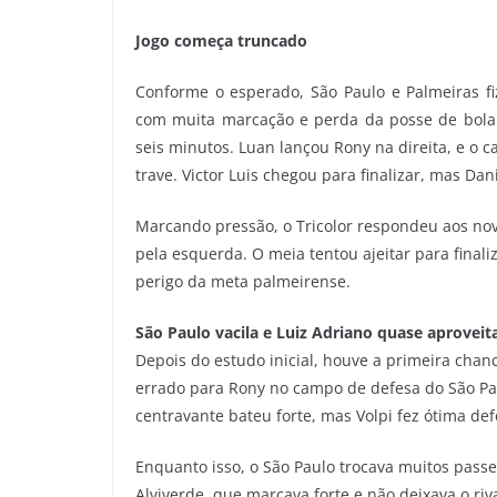
Jogo começa truncado
Conforme o esperado, São Paulo e Palmeiras f
com muita marcação e perda da posse de bola 
seis minutos. Luan lançou Rony na direita, e o 
trave. Victor Luis chegou para finalizar, mas Dani
Marcando pressão, o Tricolor respondeu aos nov
pela esquerda. O meia tentou ajeitar para final
perigo da meta palmeirense.
São Paulo vacila e Luiz Adriano quase aproveit
Depois do estudo inicial, houve a primeira chance
errado para Rony no campo de defesa do São Pau
centravante bateu forte, mas Volpi fez ótima defe
Enquanto isso, o São Paulo trocava muitos pass
Alviverde, que marcava forte e não deixava o riv