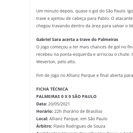
Um minuto depois, quase o gol do São Paulo. I
trave e ajeitou de cabeça para Pablo. O atacant
chegou travando dentro da área para salvar o V
Gabriel Sara acerta a trave do Palmeiras
O jogo começou a ter mais chances de gol no fina
recebeu na ponta-esquerda e arriscou o chute.
Weverton, pelo alto.
Fim de jogo no Allianz Parque e final aberta pa
FICHA TÉCNICA
PALMEIRAS 0 X 0 SÃO PAULO
Data:
20/05/2021
Horário:
22h (horário de Brasília)
Local:
Allianz Parque, em São Paulo
Árbitro:
Flavio Rodrigues de Souza