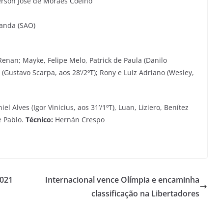
rson José de Moraes Coelho
randa (SAO)
nan; Mayke, Felipe Melo, Patrick de Paula (Danilo
a (Gustavo Scarpa, aos 28’/2ºT); Rony e Luiz Adriano (Wesley,
el Alves (Igor Vinicius, aos 31’/1ºT), Luan, Liziero, Benítez
e Pablo.
Técnico:
Hernán Crespo
2021
Internacional vence Olímpia e encaminha
classificação na Libertadores