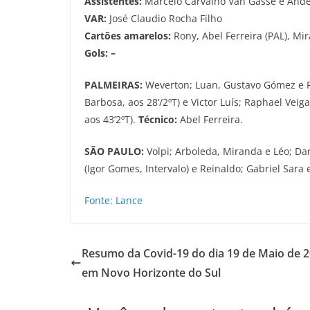
Assistentes:
Marcelo Carvalho Van Gasse e Ande
VAR:
José Claudio Rocha Filho
Cartões amarelos:
Rony, Abel Ferreira (PAL), Mi
Gols: –
PALMEIRAS:
Weverton; Luan, Gustavo Gómez e Re
Barbosa, aos 28’/2ºT) e Victor Luís; Raphael Veig
aos 43’2ºT).
Técnico:
Abel Ferreira.
SÃO PAULO:
Volpi; Arboleda, Miranda e Léo; Dani
(Igor Gomes, Intervalo) e Reinaldo; Gabriel Sara 
Fonte: Lance
Resumo da Covid-19 do dia 19 de Maio de 
em Novo Horizonte do Sul