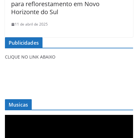
para reflorestamento em Novo
Horizonte do Sul
11 de abril de 2025
Publicidades
CLIQUE NO LINK ABAIXO
Musicas
T
o
c