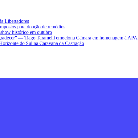
da Libertadores
impostos para doação de remédios
ow histórico em outubro
ra agradecer” — Tiago Taramelli emociona Câmara em homenagem à AP
Horizonte do Sul na Caravana da Castração