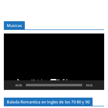
Musicas
T
o
c
a
d
o
r
d
e
00:00
59:02
v
í
Balada Romantica en Ingles de los 70 80 y 90
d