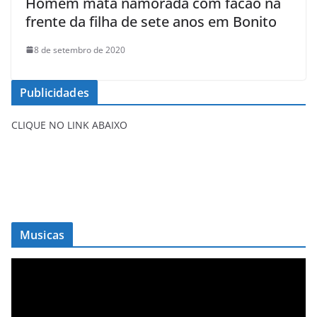
Homem mata namorada com facão na
frente da filha de sete anos em Bonito
8 de setembro de 2020
Publicidades
CLIQUE NO LINK ABAIXO
Musicas
T
o
c