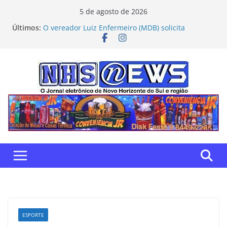
Pular
5 de agosto de 2026
para
Últimos:
O vereador Luiz Enfermeiro (MDB) solicita
o
inclusão de Novo Horizonte do Sul na Caravana da
Castração
conteúdo
Flamengo vence Deportivo Táchira e garante vaga
nas oitavas da Libertadores
Com relatoria do senador Nelsinho, Senado
aprova isenção de impostos para doação de
remédios
NOVO HORIZONTE DO SUL: Matogrosso & Mathias
farão show histórico em outubro
“Gente, hoje eu, como autodefensor, não tenho
palavras para agradecer” — Tiago Taramelli
emociona Câmara em homenagem à APAE
ESPORTE