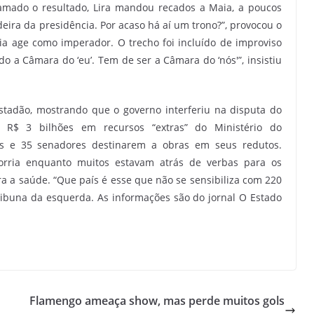
lamado o resultado, Lira mandou recados a Maia, a poucos
deira da presidência. Por acaso há aí um trono?”, provocou o
ia age como imperador. O trecho foi incluído de improviso
 a Câmara do ‘eu’. Tem de ser a Câmara do ‘nós'”, insistiu
Estadão, mostrando que o governo interferiu na disputa do
 R$ 3 bilhões em recursos “extras” do Ministério do
s e 35 senadores destinarem a obras em seus redutos.
corria enquanto muitos estavam atrás de verbas para os
ra a saúde. “Que país é esse que não se sensibiliza com 220
ribuna da esquerda. As informações são do jornal O Estado
Flamengo ameaça show, mas perde muitos gols