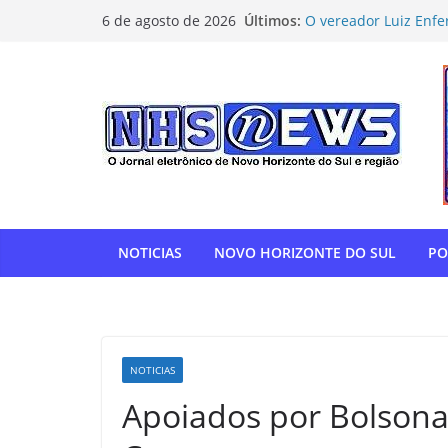
Pular
Últimos:
O vereador Luiz Enfe
6 de agosto de 2026
para
Horizonte do Sul na 
Flamengo vence Depor
o
oitavas da Libertado
conteúdo
Com relatoria do sen
de impostos para do
NOVO HORIZONTE DO 
show histórico em o
“Gente, hoje eu, com
para agradecer” — T
homenagem à APAE
NOTICIAS
NOVO HORIZONTE DO SUL
PO
NOTICIAS
Apoiados por Bolson