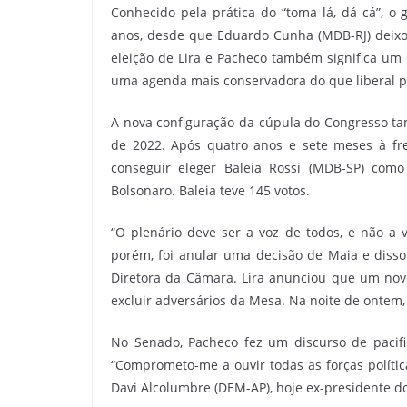
Conhecido pela prática do “toma lá, dá cá”, o
anos, desde que Eduardo Cunha (MDB-RJ) deixou
eleição de Lira e Pacheco também significa um
uma agenda mais conservadora do que liberal p
A nova configuração da cúpula do Congresso ta
de 2022. Após quatro anos e sete meses à fr
conseguir eleger Baleia Rossi (MDB-SP) com
Bolsonaro. Baleia teve 145 votos.
“O plenário deve ser a voz de todos, e não a v
porém, foi anular uma decisão de Maia e disso
Diretora da Câmara. Lira anunciou que um novo
excluir adversários da Mesa. Na noite de ontem,
No Senado, Pacheco fez um discurso de pacif
“Comprometo-me a ouvir todas as forças polític
Davi Alcolumbre (DEM-AP), hoje ex-presidente d