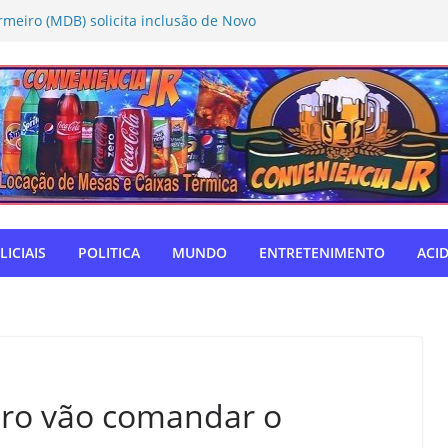
rmeiro (MDB) solicita inclusão de Novo
Caravana da Castração
tivo Táchira e garante vaga nas
res
ador Nelsinho, Senado aprova isenção
ação de remédios
SUL: Matogrosso & Mathias farão
utubro
o autodefensor, não tenho palavras
iago Taramelli emociona Câmara em
LICIAIS
POLITICA
MUNDO
ENTRETENIMENTO
ACI
aro vão comandar o