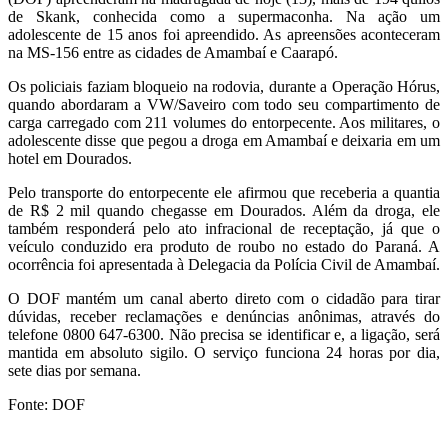
de Skank, conhecida como a supermaconha. Na ação um
adolescente de 15 anos foi apreendido. As apreensões aconteceram
na MS-156 entre as cidades de Amambaí e Caarapó.
Os policiais faziam bloqueio na rodovia, durante a Operação Hórus,
quando abordaram a VW/Saveiro com todo seu compartimento de
carga carregado com 211 volumes do entorpecente. Aos militares, o
adolescente disse que pegou a droga em Amambaí e deixaria em um
hotel em Dourados.
Pelo transporte do entorpecente ele afirmou que receberia a quantia
de R$ 2 mil quando chegasse em Dourados. Além da droga, ele
também responderá pelo ato infracional de receptação, já que o
veículo conduzido era produto de roubo no estado do Paraná. A
ocorrência foi apresentada à Delegacia da Polícia Civil de Amambaí.
O DOF mantém um canal aberto direto com o cidadão para tirar
dúvidas, receber reclamações e denúncias anônimas, através do
telefone 0800 647-6300. Não precisa se identificar e, a ligação, será
mantida em absoluto sigilo. O serviço funciona 24 horas por dia,
sete dias por semana.
Fonte: DOF