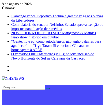
Pular
8 de agosto de 2026
para
Últimos:
o
Flamengo vence Deportivo Táchira e garante vaga nas oitavas
conteúdo
da Libertadores
Com relatoria do senador Nelsinho, Senado aprova isenção de
impostos para doação de remédios
NOVO HORIZONTE DO SUL: Matogrosso & Mathias
farão show histórico em outubro
“Gente, hoje eu, como autodefensor, não tenho palavras para
agradecer” — Tiago Taramelli emociona Câmara em
homenagem à APAE
O vereador Luiz Enfermeiro (MDB) solicita inclusão de
Novo Horizonte do Sul na Caravana da Castração