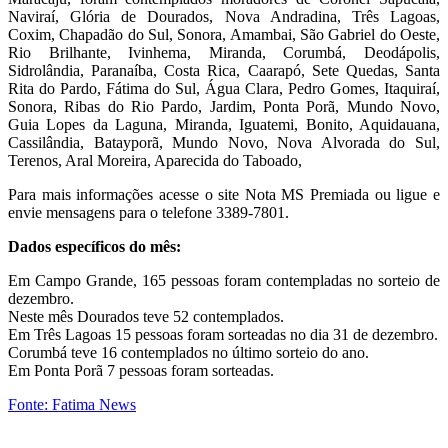
Naviraí, Glória de Dourados, Nova Andradina, Três Lagoas,
Coxim, Chapadão do Sul, Sonora, Amambai, São Gabriel do Oeste,
Rio Brilhante, Ivinhema, Miranda, Corumbá, Deodápolis,
Sidrolândia, Paranaíba, Costa Rica, Caarapó, Sete Quedas, Santa
Rita do Pardo, Fátima do Sul, Água Clara, Pedro Gomes, Itaquiraí,
Sonora, Ribas do Rio Pardo, Jardim, Ponta Porã, Mundo Novo,
Guia Lopes da Laguna, Miranda, Iguatemi, Bonito, Aquidauana,
Cassilândia, Batayporã, Mundo Novo, Nova Alvorada do Sul,
Terenos, Aral Moreira, Aparecida do Taboado,
Para mais informações acesse o site Nota MS Premiada ou ligue e
envie mensagens para o telefone 3389-7801.
Dados específicos do mês:
Em Campo Grande, 165 pessoas foram contempladas no sorteio de
dezembro.
Neste mês Dourados teve 52 contemplados.
Em Três Lagoas 15 pessoas foram sorteadas no dia 31 de dezembro.
Corumbá teve 16 contemplados no último sorteio do ano.
Em Ponta Porã 7 pessoas foram sorteadas.
Fonte: Fatima News