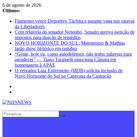
Pular
6 de agosto de 2026
para
Últimos:
o
Flamengo vence Deportivo Táchira e garante vaga nas oitavas
conteúdo
da Libertadores
Com relatoria do senador Nelsinho, Senado aprova isenção de
impostos para doação de remédios
NOVO HORIZONTE DO SUL: Matogrosso & Mathias
farão show histórico em outubro
“Gente, hoje eu, como autodefensor, não tenho palavras para
agradecer” — Tiago Taramelli emociona Câmara em
homenagem à APAE
O vereador Luiz Enfermeiro (MDB) solicita inclusão de
Novo Horizonte do Sul na Caravana da Castração