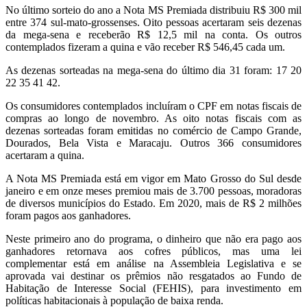
No último sorteio do ano a Nota MS Premiada distribuiu R$ 300 mil
entre 374 sul-mato-grossenses. Oito pessoas acertaram seis dezenas
da mega-sena e receberão R$ 12,5 mil na conta. Os outros
contemplados fizeram a quina e vão receber R$ 546,45 cada um.
As dezenas sorteadas na mega-sena do último dia 31 foram: 17 20
22 35 41 42.
Os consumidores contemplados incluíram o CPF em notas fiscais de
compras ao longo de novembro. As oito notas fiscais com as
dezenas sorteadas foram emitidas no comércio de Campo Grande,
Dourados, Bela Vista e Maracaju. Outros 366 consumidores
acertaram a quina.
A Nota MS Premiada está em vigor em Mato Grosso do Sul desde
janeiro e em onze meses premiou mais de 3.700 pessoas, moradoras
de diversos municípios do Estado. Em 2020, mais de R$ 2 milhões
foram pagos aos ganhadores.
Neste primeiro ano do programa, o dinheiro que não era pago aos
ganhadores retornava aos cofres públicos, mas uma lei
complementar está em análise na Assembleia Legislativa e se
aprovada vai destinar os prêmios não resgatados ao Fundo de
Habitação de Interesse Social (FEHIS), para investimento em
políticas habitacionais à população de baixa renda.