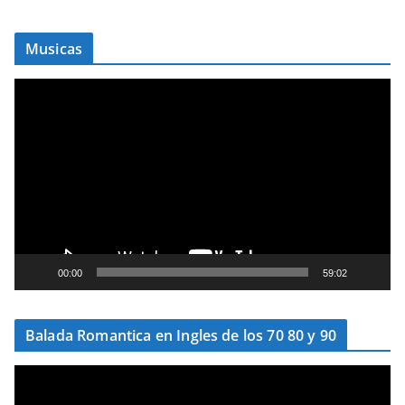
Musicas
T
o
c
a
d
o
r
d
e
00:00
59:02
v
í
Balada Romantica en Ingles de los 70 80 y 90
d
e
T
o
o