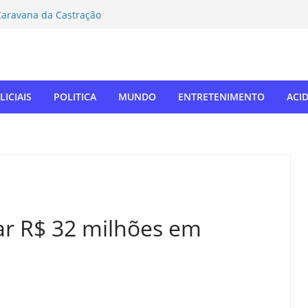
rmeiro (MDB) solicita inclusão de Novo
Caravana da Castração
tivo Táchira e garante vaga nas
res
ador Nelsinho, Senado aprova isenção
ação de remédios
SUL: Matogrosso & Mathias farão
LICIAIS
POLITICA
MUNDO
ENTRETENIMENTO
ACI
utubro
o autodefensor, não tenho palavras
iago Taramelli emociona Câmara em
r R$ 32 milhões em