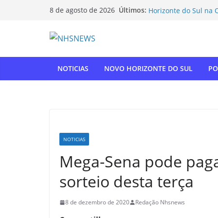
O vereador Luiz Enfe
Pular
Últimos:
8 de agosto de 2026
Horizonte do Sul na 
para
Flamengo vence Depor
o
oitavas da Libertado
Com relatoria do sen
conteúdo
de impostos para do
NOVO HORIZONTE DO 
NOTICIAS
NOVO HORIZONTE DO SUL
PO
show histórico em o
“Gente, hoje eu, com
para agradecer” — T
homenagem à APAE
NOTICIAS
Mega-Sena pode paga
sorteio desta terça
8 de dezembro de 2020
Redação Nhsnews