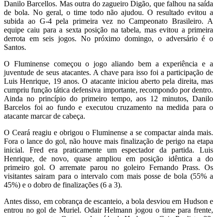
Danilo Barcellos. Mas outra do zagueiro Digão, que falhou na saída
de bola. No geral, o time todo não ajudou. O resultado evitou a
subida ao G-4 pela primeira vez no Campeonato Brasileiro. A
equipe caiu para a sexta posição na tabela, mas evitou a primeira
derrota em seis jogos. No próximo domingo, o adversário é o
Santos.
O Fluminense começou o jogo aliando bem a experiência e a
juventude de seus atacantes. A chave para isso foi a participação de
Luis Henrique, 19 anos. O atacante iniciou aberto pela direita, mas
cumpriu função tática defensiva importante, recompondo por dentro.
Ainda no princípio do primeiro tempo, aos 12 minutos, Danilo
Barcelos foi ao fundo e executou cruzamento na medida para o
atacante marcar de cabeça.
O Ceará reagiu e obrigou o Fluminense a se compactar ainda mais.
Fora o lance do gol, não houve mais finalização de perigo na etapa
inicial. Fred era praticamente um espectador da partida. Luis
Henrique, de novo, quase ampliou em posição idêntica a do
primeiro gol. O arremate parou no goleiro Fernando Prass. Os
visitantes sairam para o intervalo com mais posse de bola (55% a
45%) e o dobro de finalizações (6 a 3).
Antes disso, em cobrança de escanteio, a bola desviou em Hudson e
entrou no gol de Muriel. Odair Helmann jogou o time para frente,