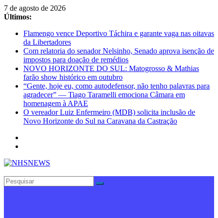
Pular
7 de agosto de 2026
para
Últimos:
o
Flamengo vence Deportivo Táchira e garante vaga nas oitavas
conteúdo
da Libertadores
Com relatoria do senador Nelsinho, Senado aprova isenção de
impostos para doação de remédios
NOVO HORIZONTE DO SUL: Matogrosso & Mathias
farão show histórico em outubro
“Gente, hoje eu, como autodefensor, não tenho palavras para
agradecer” — Tiago Taramelli emociona Câmara em
homenagem à APAE
O vereador Luiz Enfermeiro (MDB) solicita inclusão de
Novo Horizonte do Sul na Caravana da Castração