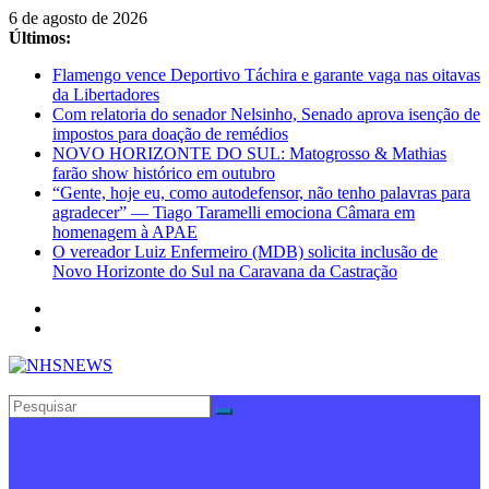
Pular
6 de agosto de 2026
para
Últimos:
o
Flamengo vence Deportivo Táchira e garante vaga nas oitavas
conteúdo
da Libertadores
Com relatoria do senador Nelsinho, Senado aprova isenção de
impostos para doação de remédios
NOVO HORIZONTE DO SUL: Matogrosso & Mathias
farão show histórico em outubro
“Gente, hoje eu, como autodefensor, não tenho palavras para
agradecer” — Tiago Taramelli emociona Câmara em
homenagem à APAE
O vereador Luiz Enfermeiro (MDB) solicita inclusão de
Novo Horizonte do Sul na Caravana da Castração