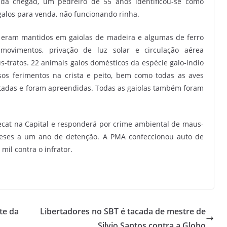
da chegad, um pedreiro de 55 anos identificou-se como
 galos para venda, não funcionando rinha.
s eram mantidos em gaiolas de madeira e algumas de ferro
movimentos, privação de luz solar e circulação aérea
us-tratos. 22 animais galos domésticos da espécie galo-índio
sos ferimentos na crista e peito, bem como todas as aves
tadas e foram apreendidas. Todas as gaiolas também foram
 Decat na Capital e responderá por crime ambiental de maus-
 meses a um ano de detenção. A PMA confeccionou auto de
mil contra o infrator.
te da
Libertadores no SBT é tacada de mestre de
Silvio Santos contra a Globo