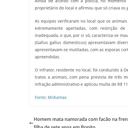
Ainda de acordo com a polícia, no momento 
proprietário do local e afirmou que só criava os
As equipes verificaram no local que os animai
extremamente apertadas, com restrição de 
inadequada, o que, por si só, caracteriza-se ma
(Gallus gallus domesticus) apresentavam diver
apresentavam-se mutiladas, com as esporas cor
apreendidas.
O infrator, residente no local, foi conduzido à
tratos a animais, com pena prevista de três
infração administrativo e aplicou multa de R$ 11 
Fonte: Midiamax
Homem mata namorada com facão na fren
filha de sete anos em Bonito