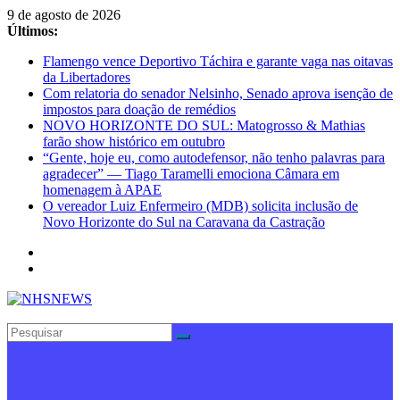
Pular
9 de agosto de 2026
para
Últimos:
o
Flamengo vence Deportivo Táchira e garante vaga nas oitavas
conteúdo
da Libertadores
Com relatoria do senador Nelsinho, Senado aprova isenção de
impostos para doação de remédios
NOVO HORIZONTE DO SUL: Matogrosso & Mathias
farão show histórico em outubro
“Gente, hoje eu, como autodefensor, não tenho palavras para
agradecer” — Tiago Taramelli emociona Câmara em
homenagem à APAE
O vereador Luiz Enfermeiro (MDB) solicita inclusão de
Novo Horizonte do Sul na Caravana da Castração