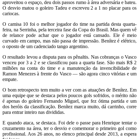
aproveitou o espaço, deu dois passos rumo à área adversária e bateu.
O desvio matou o goleiro Tadeu e escreveu 2 a 1 no placar para os
cariocas.
O camisa 10 foi o melhor jogador do time na partida desta quarta-
feira, na Serrinha, pela terceira fase da Copa do Brasil. Mas quem vê
de relance pode achar que o jogador está cansado. Ele é meio
curvado em campo, mas não passa de impressão. Benítez é elétrico,
o oposto de um cadenciado tango argentino.
O resultado levou a disputa para os pênaltis. Nas cobranças o Vasco
venceu por 3 a 2 e se classificou para a quarta fase. São mais R$ 2
milhões na conta do time e a manutenção da invencibilidade de
Ramon Menezes à frente do Vasco — são agora cinco vitórias e um
empate.
O bom retrospecto tem muito a ver com as atuações de Benítez. Em
uma equipe que se destaca pelos poucos gols sofridos, o mérito não
é apenas do goleiro Fernando Miguel, que fez ótima partida e um
dos heróis da classificação. Benítez marca muito, dá carrinho, corre
para entrar inteiro nas divididas.
E quando ataca, se destaca. Foi dele o passe para Henrique tentar o
cruzamento na área, ter o desvio e comemorar o primeiro gol como
profissional. Aos 26 anos, no elenco principal desde 2013, a espera