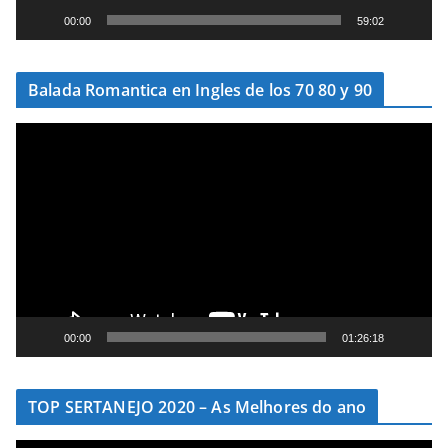
e
00:00
59:02
v
í
Balada Romantica en Ingles de los 70 80 y 90
d
e
T
o
o
c
a
d
o
r
d
e
00:00
01:26:18
v
í
TOP SERTANEJO 2020 – As Melhores do ano
d
e