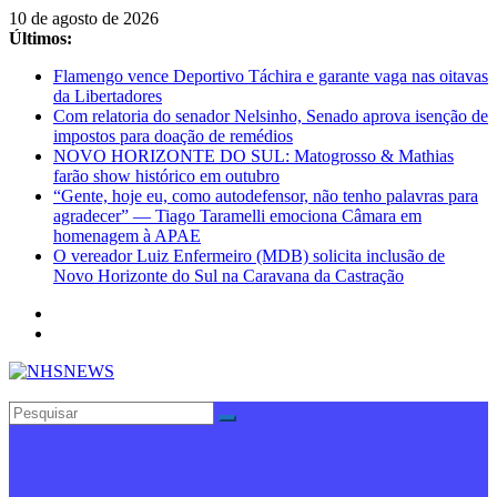
Pular
10 de agosto de 2026
para
Últimos:
o
Flamengo vence Deportivo Táchira e garante vaga nas oitavas
conteúdo
da Libertadores
Com relatoria do senador Nelsinho, Senado aprova isenção de
impostos para doação de remédios
NOVO HORIZONTE DO SUL: Matogrosso & Mathias
farão show histórico em outubro
“Gente, hoje eu, como autodefensor, não tenho palavras para
agradecer” — Tiago Taramelli emociona Câmara em
homenagem à APAE
O vereador Luiz Enfermeiro (MDB) solicita inclusão de
Novo Horizonte do Sul na Caravana da Castração