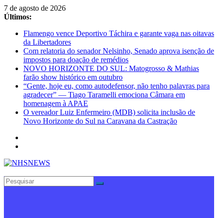
Pular
7 de agosto de 2026
para
Últimos:
o
Flamengo vence Deportivo Táchira e garante vaga nas oitavas
conteúdo
da Libertadores
Com relatoria do senador Nelsinho, Senado aprova isenção de
impostos para doação de remédios
NOVO HORIZONTE DO SUL: Matogrosso & Mathias
farão show histórico em outubro
“Gente, hoje eu, como autodefensor, não tenho palavras para
agradecer” — Tiago Taramelli emociona Câmara em
homenagem à APAE
O vereador Luiz Enfermeiro (MDB) solicita inclusão de
Novo Horizonte do Sul na Caravana da Castração