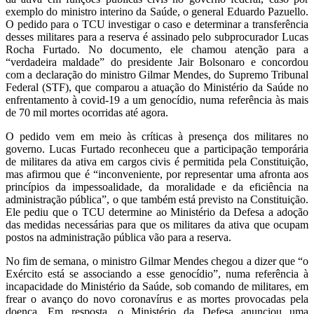
exemplo do ministro interino da Saúde, o general Eduardo Pazuello.
O pedido para o TCU investigar o caso e determinar a transferência
desses militares para a reserva é assinado pelo subprocurador Lucas
Rocha Furtado. No documento, ele chamou atenção para a
“verdadeira maldade” do presidente Jair Bolsonaro e concordou
com a declaração do ministro Gilmar Mendes, do Supremo Tribunal
Federal (STF), que comparou a atuação do Ministério da Saúde no
enfrentamento à covid-19 a um genocídio, numa referência às mais
de 70 mil mortes ocorridas até agora.
O pedido vem em meio às críticas à presença dos militares no
governo. Lucas Furtado reconheceu que a participação temporária
de militares da ativa em cargos civis é permitida pela Constituição,
mas afirmou que é “inconveniente, por representar uma afronta aos
princípios da impessoalidade, da moralidade e da eficiência na
administração pública”, o que também está previsto na Constituição.
Ele pediu que o TCU determine ao Ministério da Defesa a adoção
das medidas necessárias para que os militares da ativa que ocupam
postos na administração pública vão para a reserva.
No fim de semana, o ministro Gilmar Mendes chegou a dizer que “o
Exército está se associando a esse genocídio”, numa referência à
incapacidade do Ministério da Saúde, sob comando de militares, em
frear o avanço do novo coronavírus e as mortes provocadas pela
doença. Em resposta, o Ministério da Defesa anunciou uma