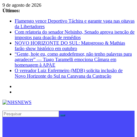
Pular
9 de agosto de 2026
para
Últimos:
o
Flamengo vence Deportivo Táchira e garante vaga nas oitavas
conteúdo
da Libertadores
Com relatoria do senador Nelsinho, Senado aprova isenção de
impostos para doação de remédios
NOVO HORIZONTE DO SUL: Matogrosso & Mathias
farão show histórico em outubro
“Gente, hoje eu, como autodefensor, não tenho palavras para
agradecer” — Tiago Taramelli emociona Câmara em
homenagem à APAE
O vereador Luiz Enfermeiro (MDB) solicita inclusão de
Novo Horizonte do Sul na Caravana da Castração