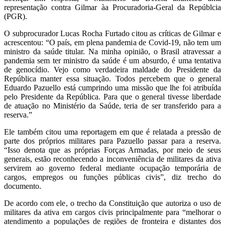
representação contra Gilmar àa Procuradoria-Geral da Repúblcia
(PGR).
O subprocurador Lucas Rocha Furtado citou as críticas de Gilmar e
acrescentou: “O país, em plena pandemia de Covid-19, não tem um
ministro da saúde titular. Na minha opinião, o Brasil atravessar a
pandemia sem ter ministro da saúde é um absurdo, é uma tentativa
de genocídio. Vejo como verdadeira maldade do Presidente da
República manter essa situação. Todos percebem que o general
Eduardo Pazuello está cumprindo uma missão que lhe foi atribuída
pelo Presidente da República. Para que o general tivesse liberdade
de atuação no Ministério da Saúde, teria de ser transferido para a
reserva.”
Ele também citou uma reportagem em que é relatada a pressão de
parte dos próprios militares para Pazuello passar para a reserva.
“Isso denota que as próprias Forças Armadas, por meio de seus
generais, estão reconhecendo a inconveniência de militares da ativa
servirem ao governo federal mediante ocupação temporária de
cargos, empregos ou funções públicas civis”, diz trecho do
documento.
De acordo com ele, o trecho da Constituição que autoriza o uso de
militares da ativa em cargos civis principalmente para “melhorar o
atendimento a populações de regiões de fronteira e distantes dos