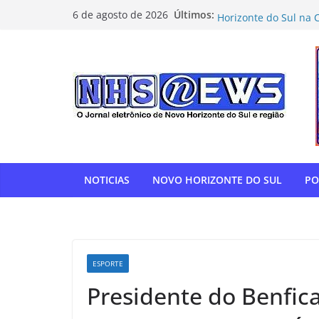
Pular
O vereador Luiz Enfe
Últimos:
6 de agosto de 2026
para
Horizonte do Sul na 
Flamengo vence Depor
o
oitavas da Libertado
conteúdo
Com relatoria do sen
de impostos para do
NOVO HORIZONTE DO 
show histórico em o
“Gente, hoje eu, com
para agradecer” — T
homenagem à APAE
NOTICIAS
NOVO HORIZONTE DO SUL
PO
ESPORTE
Presidente do Benfica