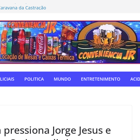
rmeiro (MDB) solicita inclusão de Novo
Caravana da Castração
tivo Táchira e garante vaga nas
res
ador Nelsinho, Senado aprova isenção
ação de remédios
SUL: Matogrosso & Mathias farão
utubro
o autodefensor, não tenho palavras
iago Taramelli emociona Câmara em
LICIAIS
POLITICA
MUNDO
ENTRETENIMENTO
ACI
 pressiona Jorge Jesus e