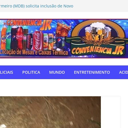
rmeiro (MDB) solicita inclusão de Novo
Caravana da Castração
tivo Táchira e garante vaga nas
res
ador Nelsinho, Senado aprova isenção
ação de remédios
SUL: Matogrosso & Mathias farão
utubro
o autodefensor, não tenho palavras
iago Taramelli emociona Câmara em
LICIAIS
POLITICA
MUNDO
ENTRETENIMENTO
ACI