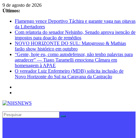
Pular
9 de agosto de 2026
para
Últimos:
o
Flamengo vence Deportivo Táchira e garante vaga nas oitavas
conteúdo
da Libertadores
Com relatoria do senador Nelsinho, Senado aprova isenção de
impostos para doação de remédios
NOVO HORIZONTE DO SUL: Matogrosso & Mathias
farão show histórico em outubro
“Gente, hoje eu, como autodefensor, não tenho palavras para
agradecer” — Tiago Taramelli emociona Câmara em
homenagem à APAE
O vereador Luiz Enfermeiro (MDB) solicita inclusão de
Novo Horizonte do Sul na Caravana da Castração