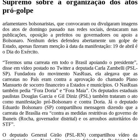
Supremo sobre a organização dos atos
pró-golpe
arlamentares bolsonaristas, que convocaram ou divulgaram imagens
dos atos de domingo passado nas redes sociais, destacaram nas
publicações, oposição a prefeitos ou governadores ou apoio a
Bolsonaro. Nenhum deles defendeu abertamente um golpe de
Estado, apenas fizeram menção à data da manifestação: 19 de abril é
o Dia do Exército.
“Teremos uma carreata em todo o Brasil apoiando o presidente”,
disse em vídeo postado no Twitter a deputada Carla Zambelli (PSL-
SP). Fundadora do movimento NasRuas, ela alegava que as
carreatas no País eram contra a aprovação do chamado Plano
Mansueto de socorro financeiro a Estados e municípios. O NasRuas
também pedia “Fora Doria” e “Fora Maia”. Os deputados estaduais
paulistas Douglas Garcia e Gil Diniz (PSL) também trataram o ato
como manifestação pró-Bolsonaro e contra Doria. Já o deputado
Eduardo Bolsonaro (SP) compartilhou mensagem dizendo que a
carreata de Brasília era “contra as medidas restritivas do governo de
Ibaneis (Rocha, governador distrital) e os arroubos autoritários do
STF”.
O deputado General Girão (PSL-RN) compartilhou vídeo da