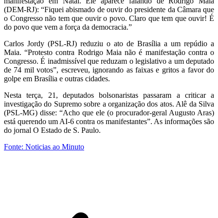
manifestação em Natal. Ele aparece falando de Rodrigo Maia
(DEM-RJ): “Fiquei abismado de ouvir do presidente da Câmara que
o Congresso não tem que ouvir o povo. Claro que tem que ouvir! É
do povo que vem a força da democracia.”
Carlos Jordy (PSL-RJ) reduziu o ato de Brasília a um repúdio a
Maia. “Protesto contra Rodrigo Maia não é manifestação contra o
Congresso. É inadmissível que reduzam o legislativo a um deputado
de 74 mil votos”, escreveu, ignorando as faixas e gritos a favor do
golpe em Brasília e outras cidades.
Nesta terça, 21, deputados bolsonaristas passaram a criticar a
investigação do Supremo sobre a organização dos atos. Alê da Silva
(PSL-MG) disse: “Acho que ele (o procurador-geral Augusto Aras)
está querendo um AI-6 contra os manifestantes”. As informações são
do jornal O Estado de S. Paulo.
Fonte: Noticias ao Minuto