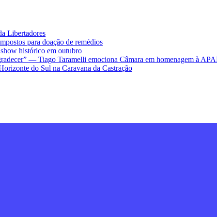
da Libertadores
impostos para doação de remédios
ow histórico em outubro
ra agradecer” — Tiago Taramelli emociona Câmara em homenagem à AP
Horizonte do Sul na Caravana da Castração