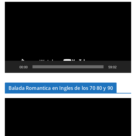
T
o
c
a
d
o
r
d
e
00:00
59:02
v
í
Balada Romantica en Ingles de los 70 80 y 90
d
e
T
o
o
c
a
d