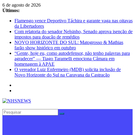
Pular
6 de agosto de 2026
para
Últimos:
o
Flamengo vence Deportivo Táchira e garante vaga nas oitavas
conteúdo
da Libertadores
Com relatoria do senador Nelsinho, Senado aprova isenção de
impostos para doação de remédios
NOVO HORIZONTE DO SUL: Matogrosso & Mathias
farão show histórico em outubro
“Gente, hoje eu, como autodefensor, não tenho palavras para
agradecer” — Tiago Taramelli emociona Câmara em
homenagem à APAE
O vereador Luiz Enfermeiro (MDB) solicita inclusão de
Novo Horizonte do Sul na Caravana da Castração